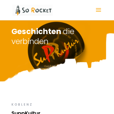
Geschichten
die
verbinden
KOBLENZ
SuppKultur